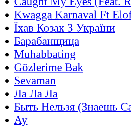
Caught My Eyes (Feat. 
Kwagga Karnaval Ft Elof
Їхав Козак З України
Барабанщица
Muhabbating
Gözlerime Bak
Sevaman
Ла Ла Ла
Быть Нельзя (Знаешь С
Ау